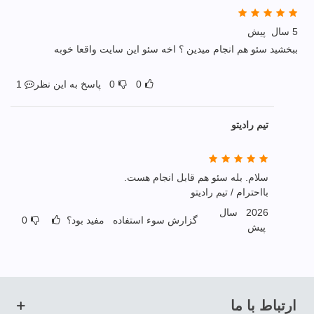
5 سال پیش
ببخشید سئو هم انجام میدین ؟ اخه سئو این سایت واقعا خوبه
0
0
پاسخ به این نظر
1
تیم رادیتو
سلام. بله سئو هم قابل انجام هست.
بااحترام / تیم رادیتو
2026 سال
گزارش سوء استفاده
مفید بود؟
0
پیش
ارتباط با ما