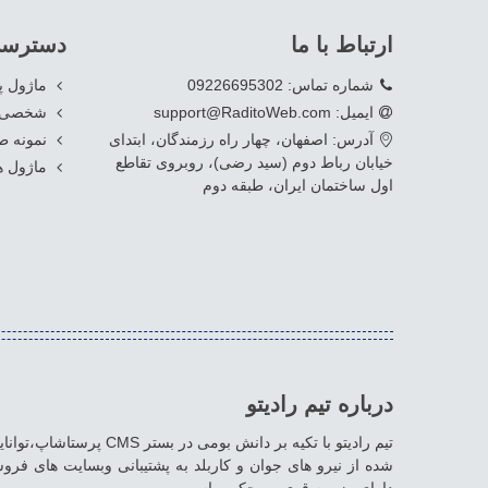
ارتباط با ما
دسترسی
شماره تماس: 09226695302
ماژول 
ایمیل: support@RaditoWeb.com
شخصی س
آدرس: اصفهان، چهار راه رزمندگان، ابتدای
نمونه ط
خیابان رباط دوم (سید رضی)، روبروی تقاطع
ماژول ه
اول ساختمان ایران، طبقه دوم
درباره تیم رادیتو
تیم رادیتو با تکیه بر دا