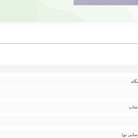
اه
شاپ
(سانی تو)